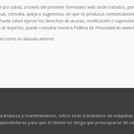
e por usted, a través del presente formulario web serán tratados, p
icitud, consulta, queja o sugerencia, sin que se produzca comunicaci
 Puede usted ejercer los derechos de acceso, rectificación o supresión
 respecto, puede consultar nuestra Política de Privacidad en www
sí como la cláusula anterior
na limpieza y mantenimiento, sobre todo tratándose de máquina
pendedoras para que el cliente no tenga que preocuparse de n