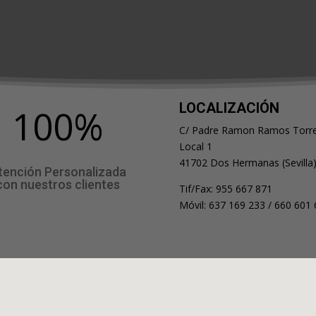
LOCALIZACIÓN
100
%
C/ Padre Ramon Ramos Torre
Local 1
41702 Dos Hermanas (Sevilla
tención Personalizada
con nuestros clientes
Tif/Fax: 955 667 871
Móvil: 637 169 233 / 660 601