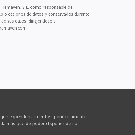
or Hemaven, S.L. como responsable del
ones o cesiones de datos y conservados durante
 de sus datos, dirigiéndose a
.hemaven.com.
s que expenden alimentos, periódicamente
ada más que de poder disponer de su