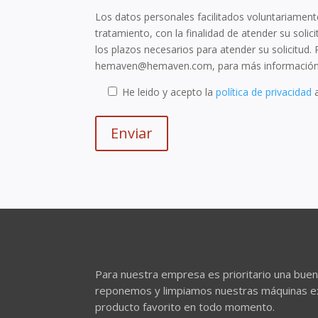
Los datos personales facilitados voluntariament
tratamiento, con la finalidad de atender su sol
los plazos necesarios para atender su solicitud.
hemaven@hemaven.com, para más información al
He leido y acepto la
política de privacidad
a
Para nuestra empresa es prioritario una bue
reponemos y limpiamos nuestras máquinas ex
producto favorito en todo momento.