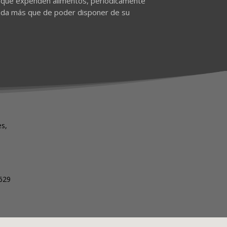
s que expenden alimentos, periódicamente
ada más que de poder disponer de su
s,
)
 629