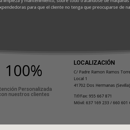
na limpieza y mantenimiento, sobre todo tratándose de máquina
pendedoras para que el cliente no tenga que preocuparse de n
LOCALIZACIÓN
100
%
C/ Padre Ramon Ramos Torre
Local 1
41702 Dos Hermanas (Sevilla
tención Personalizada
con nuestros clientes
Tif/Fax: 955 667 871
Móvil: 637 169 233 / 660 601