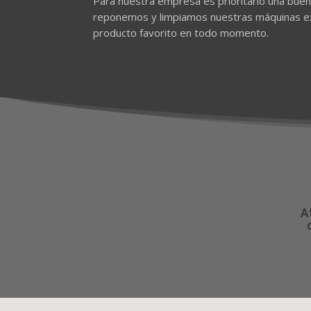
Para nuestra empresa es prioritario una bue
reponemos y limpiamos nuestras máquinas ex
producto favorito en todo momento.
A